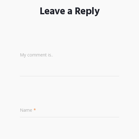
Leave a Reply
My comment is..
Name
*