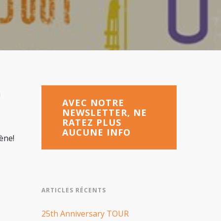
u
AVEC NOTRE
NEWSLETTER, NE
RATEZ PLUS
AUCUNE INFO
ène!
ARTICLES RÉCENTS
25th Anniversary TOUR